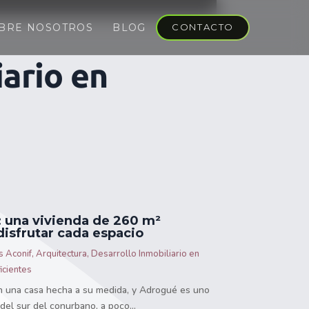
BRE NOSOTROS
BLOG
CONTACTO
iario en
 una vivienda de 260 m²
disfrutar cada espacio
s Aconif
,
Arquitectura
,
Desarrollo Inmobiliario en
icientes
n una casa hecha a su medida, y Adrogué es uno
del sur del conurbano, a poco...