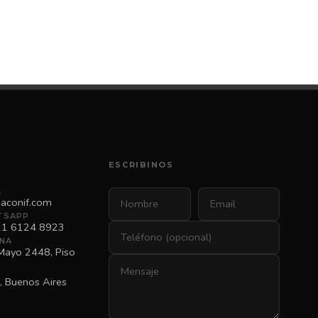
ESCRIBINOS
L
aconif.com
TSAPP
11 6124 8923
INA
Mayo 2448, Piso
, Buenos Aires