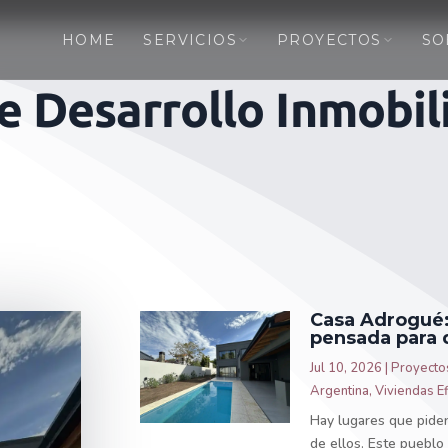
HOME
SERVICIOS
PROYECTOS
SO
e Desarrollo Inmobil
Casa Adrogué:
pensada para 
Jul 10, 2026
|
Proyecto
Argentina
,
Viviendas Ef
Hay lugares que pide
de ellos. Este pueblo 