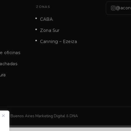
ZONAS
@aconi
CABA
Zona Sur
Canning – Ezeiza
 oficinas
fachadas
ura
 ❤️ by
Buenos Aires Marketing Digital
&
DNA
,