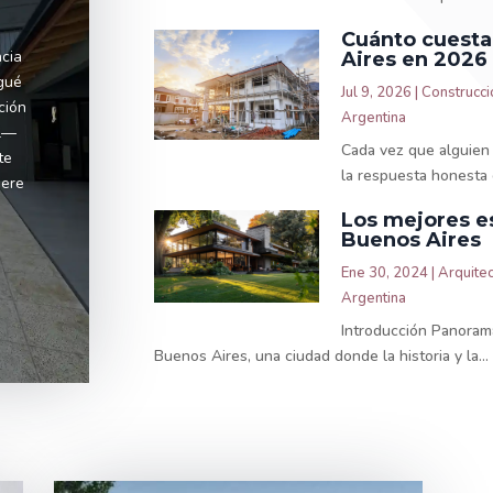
Cuánto cuesta
cia
Aires en 2026
gué
Jul 9, 2026
|
Construcci
ción
Argentina
al—
Cada vez que alguien 
te
la respuesta honesta 
iere
Los mejores e
Buenos Aires
Ene 30, 2024
|
Arquitec
Argentina
Introducción Panoram
Buenos Aires, una ciudad donde la historia y la...