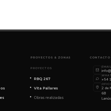
PROYECTOS & ZONAS
CONTACTO
EMAI
PROYECTOS
info@
WHA
RBQ 267
+54 
OFIC
2 de 
ros
Vita Pallares
6B
es
Obras realizadas
Lanús