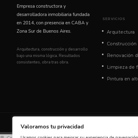
Empresa constructora y
desarrolladora inmobiliaria fundada
SERVICIOS
en 2014, con presencia en CABA y
Zona Sur de Buenos Aires.
Arquitectura
Construcción
Arquitectura, construcción y desarrollo
Renovación de
bajo una misma lógica. Resultados
consistentes, obra tras obra.
Limpieza de 
Pintura en alt
© 2025 ACONIF. Todos los derechos reservados | Designed with
Valoramos tu privacidad
Usamos cookies para mejorar su experiencia de navegación
💬 ¿Consultas?