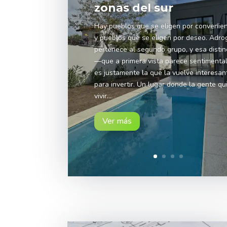
zonas del sur
Hay pueblos que se eligen por convenien
y pueblos que se eligen por deseo. Adro
pertenece al segundo grupo, y esa distin
—que a primera vista parece sentiment
es justamente la que la vuelve interesan
para invertir. Un lugar donde la gente qu
vivir...
Ver más