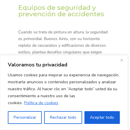
Equipos de seguridad y
prevención de accidentes
Cuando se trata de
pintura en altura
, la seguridad
es primordial. Buenos Aires, con su horizonte
repleto de rascacielos y edificaciones de diversos
estilos, plantea desafíos singulares que exigen
rigurosas medidas de precaución. Aunque las
Valoramos tu privacidad
técnicas de pintura
pueden variar y adaptarse según
la necesidad del proyecto, lo que jamás debería
Usamos cookies para mejorar su experiencia de navegación,
variar es el compromiso con la seguridad de
mostrarle anuncios o contenidos personalizados y analizar
quienes llevan a cabo esta ardua tarea.
nuestro tráfico. Al hacer clic en “Aceptar todo” usted da su
consentimiento a nuestro uso de las
Una de las principales amenazas en la pintura en
cookies.
Política de cookies
altura es el riesgo de caídas. Por ello, los arneses
de seguridad son equipos indispensables. Estos
dispositivos se ajustan al cuerpo del trabajador y
Personalizar
Rechazar todo
Aceptar todo
están conectados a sistemas de anclaje que
previenen las caídas desde grandes alturas. No solo